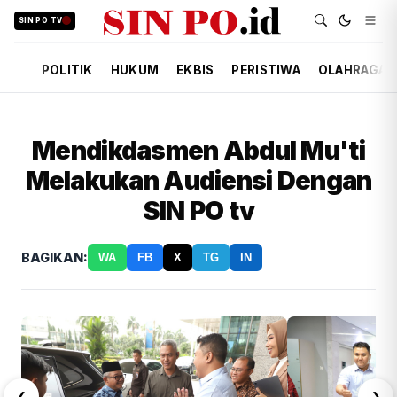
SIN PO TV
POLITIK
HUKUM
EKBIS
PERISTIWA
OLAHRAGA
Mendikdasmen Abdul Mu'ti
Melakukan Audiensi Dengan
SIN PO tv
BAGIKAN:
WA
FB
X
TG
IN
❮
❯