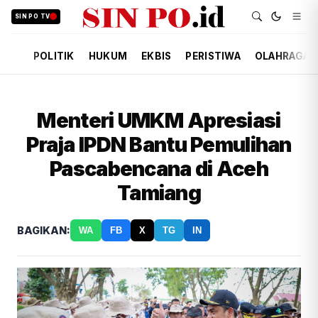
SIN PO TV
POLITIK
HUKUM
EKBIS
PERISTIWA
OLAHRAGA
Menteri UMKM Apresiasi
Praja IPDN Bantu Pemulihan
Pascabencana di Aceh
Tamiang
BAGIKAN:
WA
FB
X
TG
IN