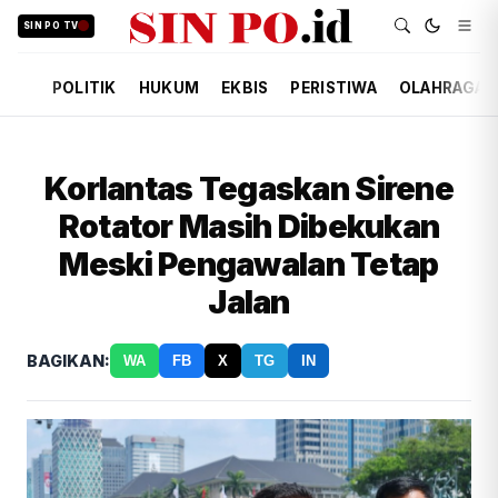
SIN PO TV
POLITIK
HUKUM
EKBIS
PERISTIWA
OLAHRAGA
Korlantas Tegaskan Sirene
Rotator Masih Dibekukan
Meski Pengawalan Tetap
Jalan
BAGIKAN:
WA
FB
X
TG
IN