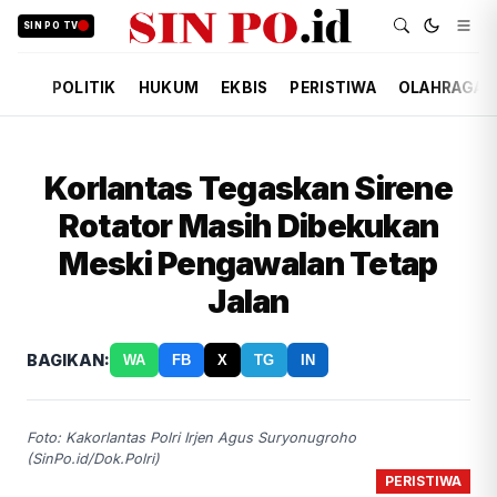
SIN PO TV
POLITIK
HUKUM
EKBIS
PERISTIWA
OLAHRAGA
Korlantas Tegaskan Sirene
Rotator Masih Dibekukan
Meski Pengawalan Tetap
Jalan
BAGIKAN:
WA
FB
X
TG
IN