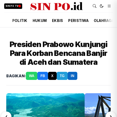
SIN PO TV
POLITIK
HUKUM
EKBIS
PERISTIWA
OLAHRAGA
Presiden Prabowo Kunjungi
Para Korban Bencana Banjir
di Aceh dan Sumatera
BAGIKAN:
WA
FB
X
TG
IN
❮
❯