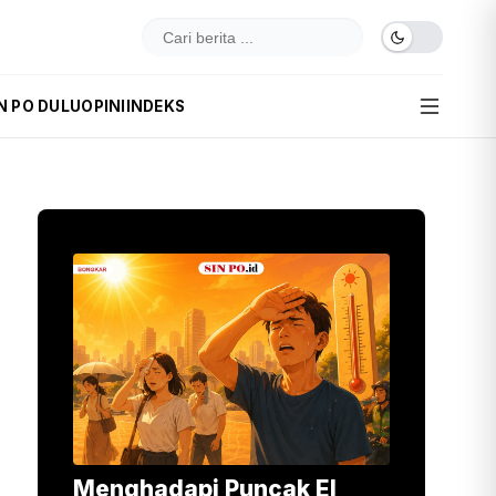
N PO DULU
OPINI
INDEKS
Menghadapi Puncak El