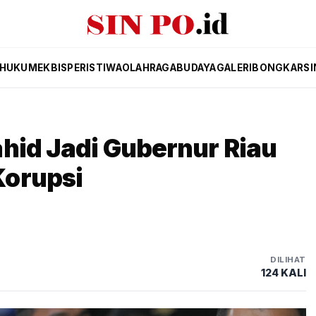
HUKUM
EKBIS
PERISTIWA
OLAHRAGA
BUDAYA
GALERI
BONGKAR
SI
hid Jadi Gubernur Riau
Korupsi
DILIHAT
124 KALI