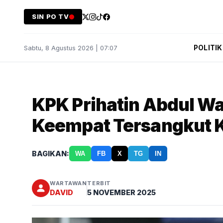
SIN PO TV
POLITIK
Sabtu, 8 Agustus 2026 | 07:07
KPK Prihatin Abdul Wa
Keempat Tersangkut 
BAGIKAN:
WA
FB
X
TG
IN
WARTAWAN
TERBIT
DAVID
5 NOVEMBER 2025