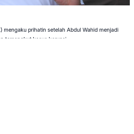
) mengaku prihatin setelah Abdul Wahid menjadi
n tersangkut kasus korupsi.
g operasi tangkap tangan (OTT) KPK di Riau pada
 Bicara KPK Budi Prasetyo kepada wartawan, Rabu, 5
 wilayah Pekanbaru, Riau bersama orang
gan kasus dugaan pemerasan di lingkungan Dinas