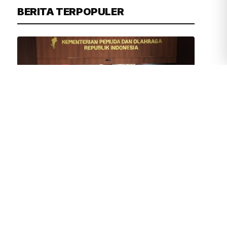
BERITA TERPOPULER
TIM REDAKSI
1 JAM YANG LALU
Erick Thohir Sambut Gembira Makin
Banyak Klub Dunia Gelar Pramusim di
Indonesia
DPRD DKI Sepakat Nama
Perusahaan Pembuang Sampah