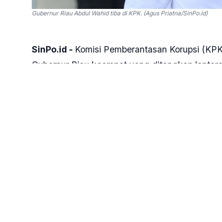
Gubernur Riau Abdul Wahid tiba di KPK. (Agus Priatna/SinPo.id)
SinPo.id -
Komisi Pemberantasan Korupsi (KPK
Gubernur Riau keempat yang ditangkap lantara
Abdul Wahid bersama 9 orang lainnya terjarin
Senin, 3 November 2025.
"Kami menyampaikan keprihatinan," ujar Juru
November 2025.
KPK menangkap Abdul Wahid di sebuah kafe di
kepercayaannya bernama Tata Maulana.
OTT terhadap Abdul Wahid dkk berkaitan den