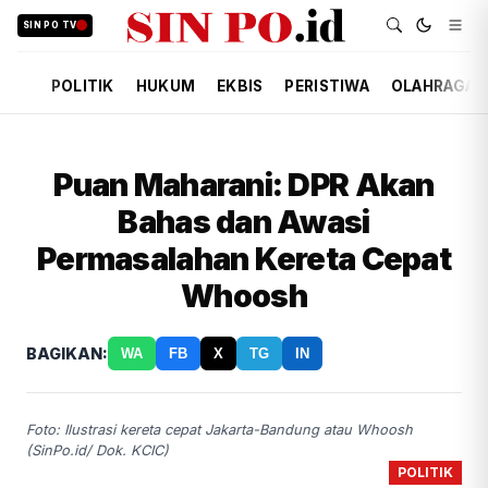
SIN PO TV
POLITIK
HUKUM
EKBIS
PERISTIWA
OLAHRAGA
Puan Maharani: DPR Akan
Bahas dan Awasi
Permasalahan Kereta Cepat
Whoosh
BAGIKAN:
WA
FB
X
TG
IN
Foto: Ilustrasi kereta cepat Jakarta-Bandung atau Whoosh
(SinPo.id/ Dok. KCIC)
POLITIK