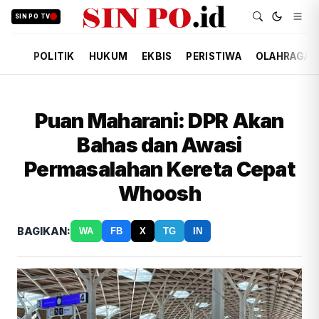
SIN PO TV
POLITIK
HUKUM
EKBIS
PERISTIWA
OLAHRAGA
Puan Maharani: DPR Akan
Bahas dan Awasi
Permasalahan Kereta Cepat
Whoosh
BAGIKAN:
WA
FB
X
TG
IN