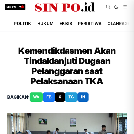
SIN PO TV
POLITIK
HUKUM
EKBIS
PERISTIWA
OLAHRAGA
Kemendikdasmen Akan
Tindaklanjuti Dugaan
Pelanggaran saat
Pelaksanaan TKA
BAGIKAN:
WA
FB
X
TG
IN