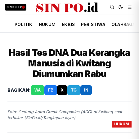
SIN PO TV
POLITIK
HUKUM
EKBIS
PERISTIWA
OLAHRAGA
Hasil Tes DNA Dua Kerangka
Manusia di Kwitang
Diumumkan Rabu
BAGIKAN:
WA
FB
X
TG
IN