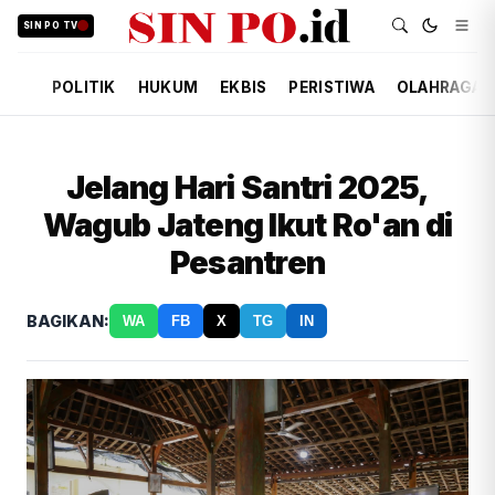
SIN PO TV
POLITIK
HUKUM
EKBIS
PERISTIWA
OLAHRAGA
Jelang Hari Santri 2025,
Wagub Jateng Ikut Ro'an di
Pesantren
BAGIKAN:
WA
FB
X
TG
IN