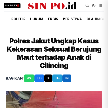
SIN PO TV
POLITIK
HUKUM
EKBIS
PERISTIWA
OLAHRAGA
Polres Jakut Ungkap Kasus
Kekerasan Seksual Berujung
Maut terhadap Anak di
Cilincing
BAGIKAN:
WA
FB
X
TG
IN