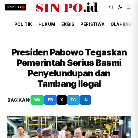
SIN PO TV
POLITIK
HUKUM
EKBIS
PERISTIWA
OLAHRAGA
Presiden Pabowo Tegaskan
Pemerintah Serius Basmi
Penyelundupan dan
Tambang Ilegal
BAGIKAN:
WA
FB
X
TG
IN