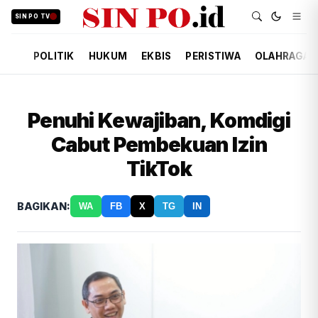
SIN PO TV
POLITIK
HUKUM
EKBIS
PERISTIWA
OLAHRAGA
Penuhi Kewajiban, Komdigi
Cabut Pembekuan Izin
TikTok
BAGIKAN:
WA
FB
X
TG
IN