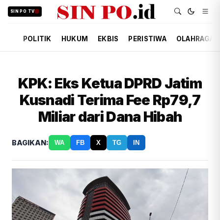
SIN PO TV
POLITIK
HUKUM
EKBIS
PERISTIWA
OLAHRAGA
KPK: Eks Ketua DPRD Jatim
Kusnadi Terima Fee Rp79,7
Miliar dari Dana Hibah
BAGIKAN:
WA
FB
X
TG
IN