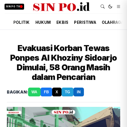
SIN PO TV
POLITIK
HUKUM
EKBIS
PERISTIWA
OLAHRAGA
Evakuasi Korban Tewas
Ponpes Al Khoziny Sidoarjo
Dimulai, 58 Orang Masih
dalam Pencarian
BAGIKAN:
WA
FB
X
TG
IN