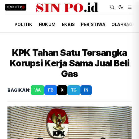
SIN PO TV
POLITIK
HUKUM
EKBIS
PERISTIWA
OLAHRAGA
KPK Tahan Satu Tersangka
Korupsi Kerja Sama Jual Beli
Gas
BAGIKAN:
WA
FB
X
TG
IN