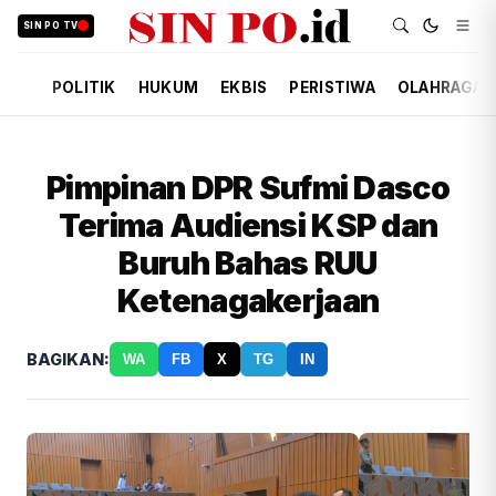
SIN PO TV
POLITIK
HUKUM
EKBIS
PERISTIWA
OLAHRAGA
Pimpinan DPR Sufmi Dasco
Terima Audiensi KSP dan
Buruh Bahas RUU
Ketenagakerjaan
BAGIKAN:
WA
FB
X
TG
IN