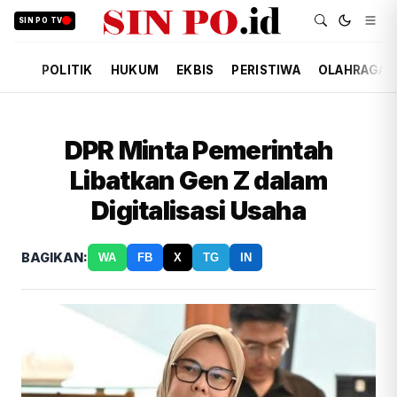
SIN PO TV
POLITIK
HUKUM
EKBIS
PERISTIWA
OLAHRAGA
DPR Minta Pemerintah
Libatkan Gen Z dalam
Digitalisasi Usaha
BAGIKAN:
WA
FB
X
TG
IN