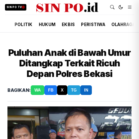
SIN PO TV
POLITIK
HUKUM
EKBIS
PERISTIWA
OLAHRAGA
Puluhan Anak di Bawah Umur
Ditangkap Terkait Ricuh
Depan Polres Bekasi
BAGIKAN:
WA
FB
X
TG
IN