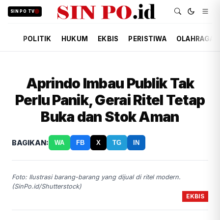
SIN PO TV
POLITIK
HUKUM
EKBIS
PERISTIWA
OLAHRAGA
Aprindo Imbau Publik Tak
Perlu Panik, Gerai Ritel Tetap
Buka dan Stok Aman
BAGIKAN:
WA
FB
X
TG
IN
Foto: Ilustrasi barang-barang yang dijual di ritel modern.
(SinPo.id/Shutterstock)
EKBIS