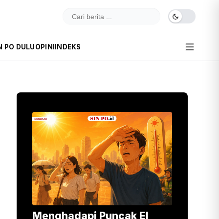
N PO DULU
OPINI
INDEKS
Menghadapi Puncak El