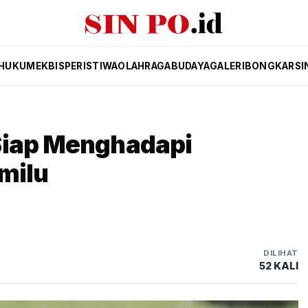
HUKUM
EKBIS
PERISTIWA
OLAHRAGA
BUDAYA
GALERI
BONGKAR
SI
Siap Menghadapi
milu
DILIHAT
52 KALI