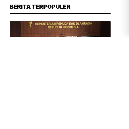
BERITA TERPOPULER
TIM REDAKSI
2 JAM YANG LALU
Erick Thohir Sambut Gembira Makin
Banyak Klub Dunia Gelar Pramusim di
Indonesia
DPRD DKI Sepakat Nama
Perusahaan Pembuang Sampah