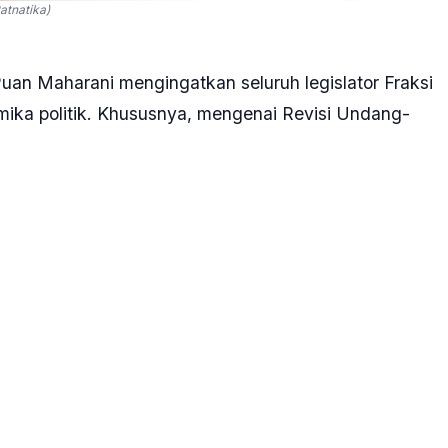
atnatika)
an Maharani mengingatkan seluruh legislator Fraksi
ika politik. Khususnya, mengenai Revisi Undang-
tukan ruang gerak pada Pemilu 2029.
sambutan pada penutupan Bimbingan Teknis
npasar, Bali. Dia Puan mengatakan konsolidasi yang
bagi partai berlambang banteng mocong putih itu
asilkan, tidak ada pilihan yang mudah, semua
a," kata Puan dalam keterangan tertulisnya yang