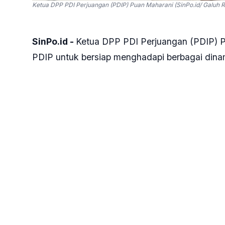
Ketua DPP PDI Perjuangan (PDIP) Puan Maharani (SinPo.id/ Galuh R
SinPo.id -
Ketua DPP PDI Perjuangan (PDIP) Pu
PDIP untuk bersiap menghadapi berbagai dinam
Undang (RUU) Pemilu yang akan sangat menen
Demikian disampaikan Puan saat memberikan 
(Bimtek) Anggota Legislatif Fraksi PDIP di De
solid, organisasi yang solid, adalah kekuatan 
dalam menggalang dukungan dari rakyat.
"Apa pun Undang-Undang Pemilu yang akan dih
pilihan tetap membutuhkan kesiapan partai kit
diterima di Jakarta, Kamis, 31 Juli 2025.