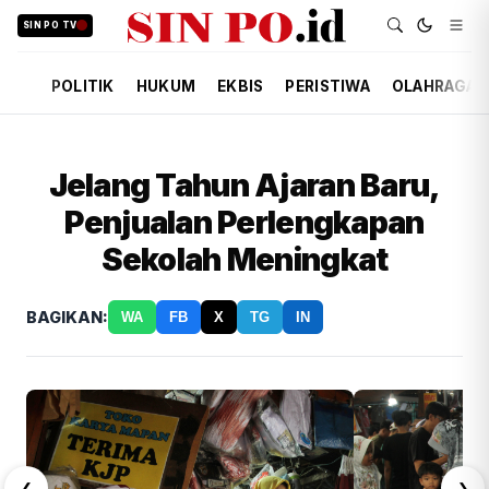
SIN PO TV
POLITIK
HUKUM
EKBIS
PERISTIWA
OLAHRAGA
Jelang Tahun Ajaran Baru,
Penjualan Perlengkapan
Sekolah Meningkat
BAGIKAN:
WA
FB
X
TG
IN
❮
❯