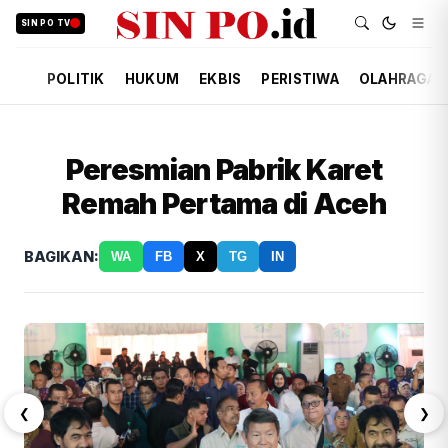
SIN PO TV
POLITIK
HUKUM
EKBIS
PERISTIWA
OLAHRAGA
Peresmian Pabrik Karet
Remah Pertama di Aceh
BAGIKAN:
WA
FB
X
TG
IN
❮
❯