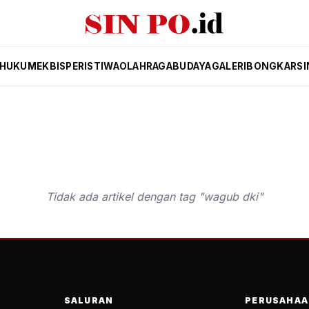
HUKUM
EKBIS
PERISTIWA
OLAHRAGA
BUDAYA
GALERI
BONGKAR
SI
Tidak ada artikel dengan tag "wagub dki"
SALURAN
PERUSAHAA