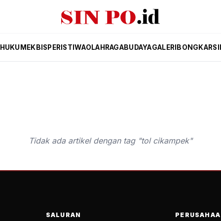
HUKUM
EKBIS
PERISTIWA
OLAHRAGA
BUDAYA
GALERI
BONGKAR
SI
Tidak ada artikel dengan tag "tol cikampek"
SALURAN
PERUSAHAA