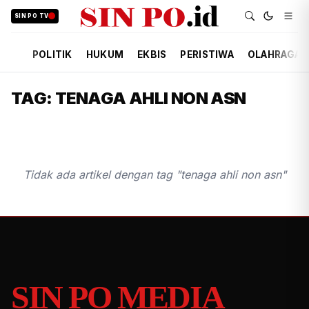
SIN PO TV
POLITIK
HUKUM
EKBIS
PERISTIWA
OLAHRAGA
TAG: TENAGA AHLI NON ASN
Tidak ada artikel dengan tag "tenaga ahli non asn"
SIN PO MEDIA