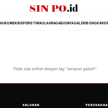
HUKUM
EKBIS
PERISTIWA
OLAHRAGA
BUDAYA
GALERI
BONGKAR
SI
Tidak ada artikel dengan tag "serapan gabah"
SALURAN
PERUSAHAA