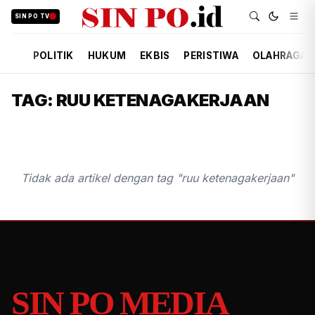
SIN PO TV
POLITIK
HUKUM
EKBIS
PERISTIWA
OLAHRAGA
TAG: RUU KETENAGAKERJAAN
Tidak ada artikel dengan tag "ruu ketenagakerjaan"
SIN PO MEDIA