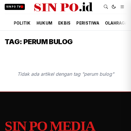
SIN PO TV
POLITIK
HUKUM
EKBIS
PERISTIWA
OLAHRAGA
TAG: PERUM BULOG
Tidak ada artikel dengan tag "perum bulog"
SIN PO MEDIA