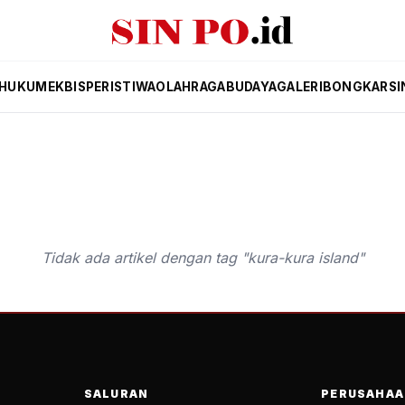
HUKUM
EKBIS
PERISTIWA
OLAHRAGA
BUDAYA
GALERI
BONGKAR
SI
Tidak ada artikel dengan tag "kura-kura island"
SALURAN
PERUSAHAA