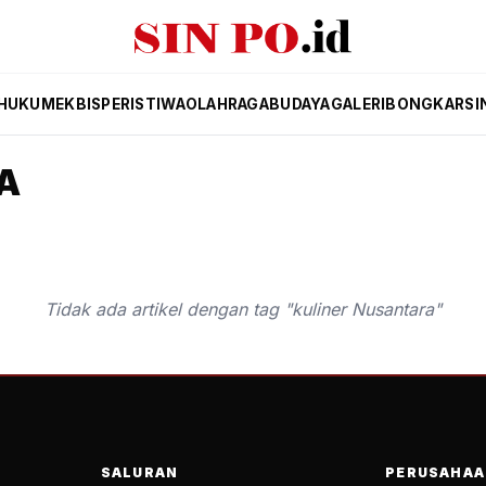
HUKUM
EKBIS
PERISTIWA
OLAHRAGA
BUDAYA
GALERI
BONGKAR
SI
A
Tidak ada artikel dengan tag "kuliner Nusantara"
SALURAN
PERUSAHAA