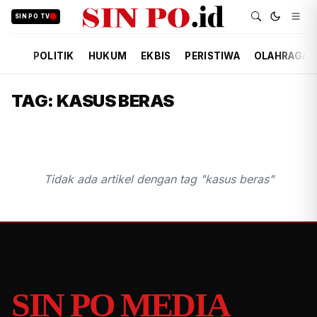
SIN PO TV
POLITIK
HUKUM
EKBIS
PERISTIWA
OLAHRAGA
TAG: KASUS BERAS
Tidak ada artikel dengan tag "kasus beras"
SIN PO MEDIA