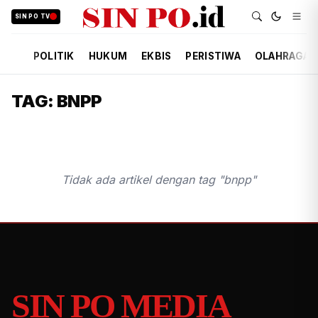
SIN PO TV
POLITIK
HUKUM
EKBIS
PERISTIWA
OLAHRAGA
TAG: BNPP
Tidak ada artikel dengan tag "bnpp"
SIN PO MEDIA