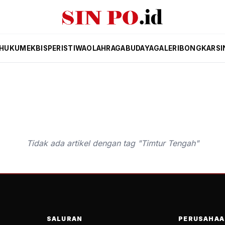
HUKUM
EKBIS
PERISTIWA
OLAHRAGA
BUDAYA
GALERI
BONGKAR
SI
Tidak ada artikel dengan tag "Timtur Tengah"
SALURAN
PERUSAHAA