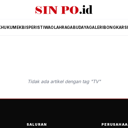
K
HUKUM
EKBIS
PERISTIWA
OLAHRAGA
BUDAYA
GALERI
BONGKAR
S
Tidak ada artikel dengan tag "TV"
SALURAN
PERUSAHAA