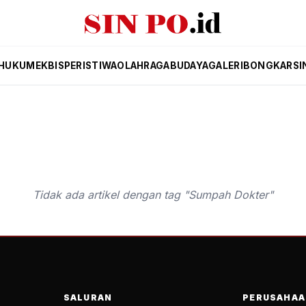
HUKUM
EKBIS
PERISTIWA
OLAHRAGA
BUDAYA
GALERI
BONGKAR
SI
Tidak ada artikel dengan tag "Sumpah Dokter"
SALURAN
PERUSAHAA