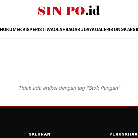
HUKUM
EKBIS
PERISTIWA
OLAHRAGA
BUDAYA
GALERI
BONGKAR
SI
Tidak ada artikel dengan tag "Stok Pangan"
SALURAN
PERUSAHAA