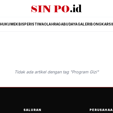
HUKUM
EKBIS
PERISTIWA
OLAHRAGA
BUDAYA
GALERI
BONGKAR
SI
Tidak ada artikel dengan tag "Program Gizi"
SALURAN
PERUSAHAA