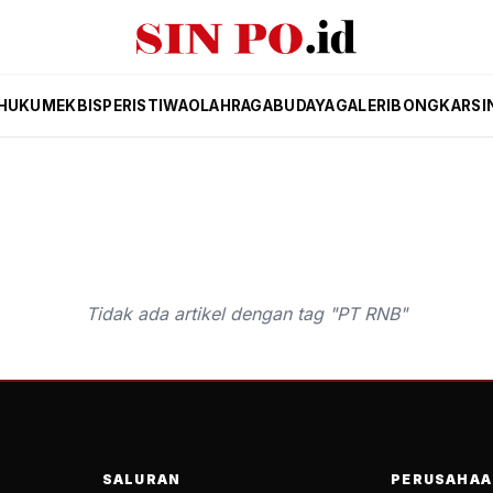
HUKUM
EKBIS
PERISTIWA
OLAHRAGA
BUDAYA
GALERI
BONGKAR
SI
Tidak ada artikel dengan tag "PT RNB"
SALURAN
PERUSAHAA