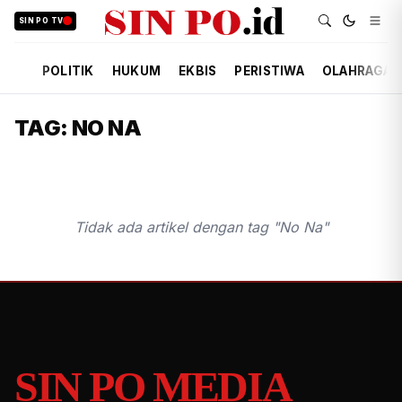
SIN PO TV
POLITIK
HUKUM
EKBIS
PERISTIWA
OLAHRAGA
TAG: NO NA
Tidak ada artikel dengan tag "No Na"
SIN PO MEDIA