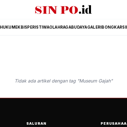
HUKUM
EKBIS
PERISTIWA
OLAHRAGA
BUDAYA
GALERI
BONGKAR
SI
Tidak ada artikel dengan tag "Museum Gajah"
SALURAN
PERUSAHAA