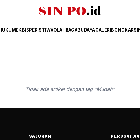
HUKUM
EKBIS
PERISTIWA
OLAHRAGA
BUDAYA
GALERI
BONGKAR
SI
Tidak ada artikel dengan tag "Mudah"
SALURAN
PERUSAHAA