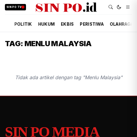
SIN PO TV
POLITIK
HUKUM
EKBIS
PERISTIWA
OLAHRAGA
TAG: MENLU MALAYSIA
Tidak ada artikel dengan tag "Menlu Malaysia"
SIN PO MEDIA