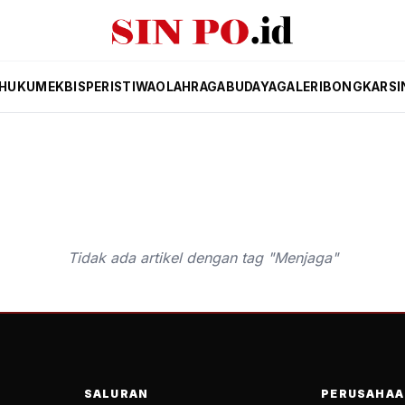
HUKUM
EKBIS
PERISTIWA
OLAHRAGA
BUDAYA
GALERI
BONGKAR
SI
Tidak ada artikel dengan tag "Menjaga"
SALURAN
PERUSAHAA