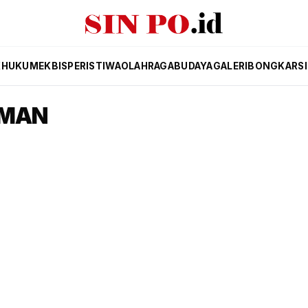
K
HUKUM
EKBIS
PERISTIWA
OLAHRAGA
BUDAYA
GALERI
BONGKAR
S
HMAN