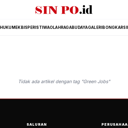
HUKUM
EKBIS
PERISTIWA
OLAHRAGA
BUDAYA
GALERI
BONGKAR
SI
Tidak ada artikel dengan tag "Green Jobs"
SALURAN
PERUSAHAA