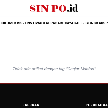
HUKUM
EKBIS
PERISTIWA
OLAHRAGA
BUDAYA
GALERI
BONGKAR
SI
Tidak ada artikel dengan tag "Ganjar Mahfud"
SALURAN
PERUSAHAA