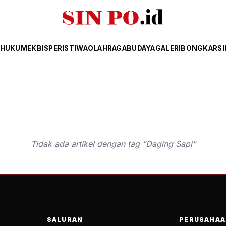
HUKUM
EKBIS
PERISTIWA
OLAHRAGA
BUDAYA
GALERI
BONGKAR
SI
Tidak ada artikel dengan tag "Daging Sapi"
SALURAN
PERUSAHAA