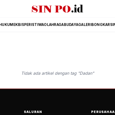
HUKUM
EKBIS
PERISTIWA
OLAHRAGA
BUDAYA
GALERI
BONGKAR
SI
Tidak ada artikel dengan tag "Dadan"
SALURAN
PERUSAHAA